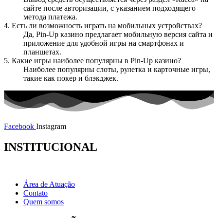
сайте после авторизации, с указанием подходящего
метода платежа.
4. Есть ли возможность играть на мобильных устройствах?
Да, Pin-Up казино предлагает мобильную версия сайта и
приложение для удобной игры на смартфонах и
планшетах.
5. Какие игры наиболее популярны в Pin-Up казино?
Наиболее популярны слоты, рулетка и карточные игры,
такие как покер и блэкджек.
Facebook
Instagram
INSTITUCIONAL
Área de Atuação
Contato
Quem somos