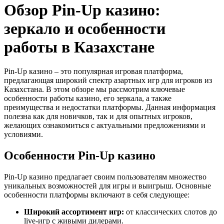
Обзор Pin-Up казино:
зеркало и особенности
работы в Казахстане
Pin-Up казино – это популярная игровая платформа,
предлагающая широкий спектр азартных игр для игроков из
Казахстана. В этом обзоре мы рассмотрим ключевые
особенности работы казино, его зеркала, а также
преимущества и недостатки платформы. Данная информация
полезна как для новичков, так и для опытных игроков,
желающих ознакомиться с актуальными предложениями и
условиями.
Особенности Pin-Up казино
Pin-Up казино предлагает своим пользователям множество
уникальных возможностей для игры и выигрыш. Основные
особенности платформы включают в себя следующее:
Широкий ассортимент игр:
от классических слотов до
live-игр с живыми дилерами.