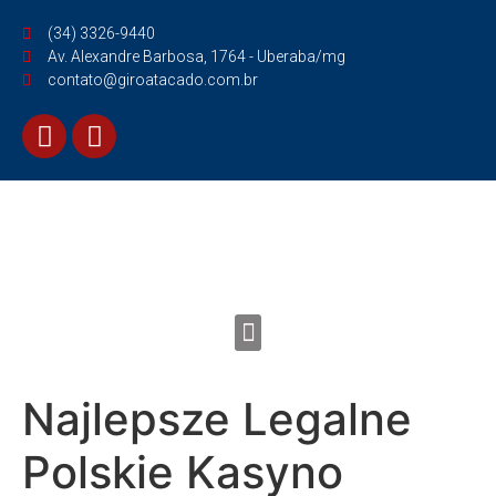
(34) 3326-9440
Av. Alexandre Barbosa, 1764 - Uberaba/mg
contato@giroatacado.com.br
Najlepsze Legalne
Polskie Kasyno