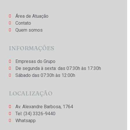
Área de Atuação
Contato
Quem somos
INFORMAÇÕES
Empresas do Grupo
De segunda à sexta: das 07:30h às 17:30h
Sábado das 07:30h às 12:00h
LOCALIZAÇÃO
Av. Alexandre Barbosa, 1764
Tel: (34) 3326-9440
Whatsapp