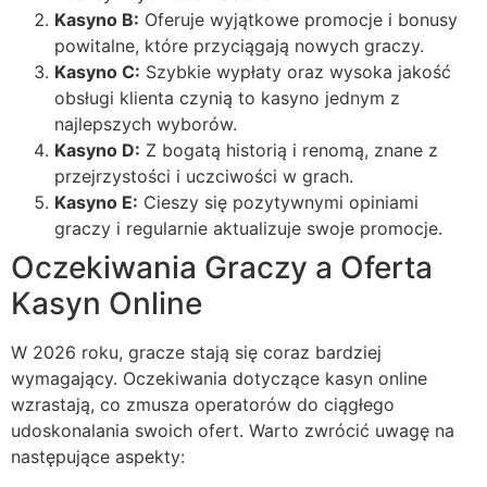
Kasyno B:
Oferuje wyjątkowe promocje i bonusy
powitalne, które przyciągają nowych graczy.
Kasyno C:
Szybkie wypłaty oraz wysoka jakość
obsługi klienta czynią to kasyno jednym z
najlepszych wyborów.
Kasyno D:
Z bogatą historią i renomą, znane z
przejrzystości i uczciwości w grach.
Kasyno E:
Cieszy się pozytywnymi opiniami
graczy i regularnie aktualizuje swoje promocje.
Oczekiwania Graczy a Oferta
Kasyn Online
W 2026 roku, gracze stają się coraz bardziej
wymagający. Oczekiwania dotyczące kasyn online
wzrastają, co zmusza operatorów do ciągłego
udoskonalania swoich ofert. Warto zwrócić uwagę na
następujące aspekty: