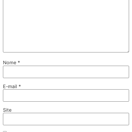
Nome
*
E-mail
*
Site