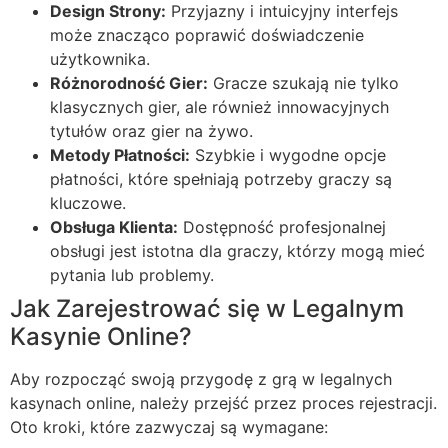
Design Strony:
Przyjazny i intuicyjny interfejs
może znacząco poprawić doświadczenie
użytkownika.
Różnorodność Gier:
Gracze szukają nie tylko
klasycznych gier, ale również innowacyjnych
tytułów oraz gier na żywo.
Metody Płatności:
Szybkie i wygodne opcje
płatności, które spełniają potrzeby graczy są
kluczowe.
Obsługa Klienta:
Dostępność profesjonalnej
obsługi jest istotna dla graczy, którzy mogą mieć
pytania lub problemy.
Jak Zarejestrować się w Legalnym
Kasynie Online?
Aby rozpocząć swoją przygodę z grą w legalnych
kasynach online, należy przejść przez proces rejestracji.
Oto kroki, które zazwyczaj są wymagane: