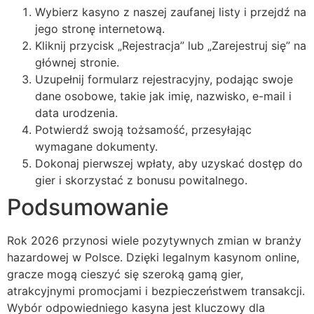
Wybierz kasyno z naszej zaufanej listy i przejdź na
jego stronę internetową.
Kliknij przycisk „Rejestracja” lub „Zarejestruj się” na
głównej stronie.
Uzupełnij formularz rejestracyjny, podając swoje
dane osobowe, takie jak imię, nazwisko, e-mail i
data urodzenia.
Potwierdź swoją tożsamość, przesyłając
wymagane dokumenty.
Dokonaj pierwszej wpłaty, aby uzyskać dostęp do
gier i skorzystać z bonusu powitalnego.
Podsumowanie
Rok 2026 przynosi wiele pozytywnych zmian w branży
hazardowej w Polsce. Dzięki legalnym kasynom online,
gracze mogą cieszyć się szeroką gamą gier,
atrakcyjnymi promocjami i bezpieczeństwem transakcji.
Wybór odpowiedniego kasyna jest kluczowy dla