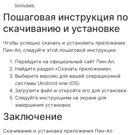
bonuses.
Пошаговая инструкция по
скачиванию и установке
Чтобы успешно скачать и установить приложение
Пин-Ап, следуйте этой пошаговой инструкции:
Перейдите на официальный сайт Пин-Ап.
Найдите раздел «Скачать приложение».
Выберите версию для вашей операционной
системы (Android или iOS).
Загрузите файл и откройте его для установки.
Следуйте инструкциям на экране для
завершения установки.
Заключение
Скачивание и установка приложения Пин-Ап