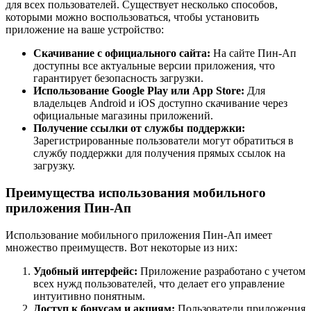
для всех пользователей. Существует несколько способов,
которыми можно воспользоваться, чтобы установить
приложение на ваше устройство:
Скачивание с официального сайта:
На сайте Пин-Ап
доступны все актуальные версии приложения, что
гарантирует безопасность загрузки.
Использование Google Play или App Store:
Для
владельцев Android и iOS доступно скачивание через
официальные магазины приложений.
Получение ссылки от службы поддержки:
Зарегистрированные пользователи могут обратиться в
службу поддержки для получения прямых ссылок на
загрузку.
Преимущества использования мобильного
приложения Пин-Ап
Использование мобильного приложения Пин-Ап имеет
множество преимуществ. Вот некоторые из них:
Удобный интерфейс:
Приложение разработано с учетом
всех нужд пользователей, что делает его управление
интуитивно понятным.
Доступ к бонусам и акциям:
Пользователи приложения