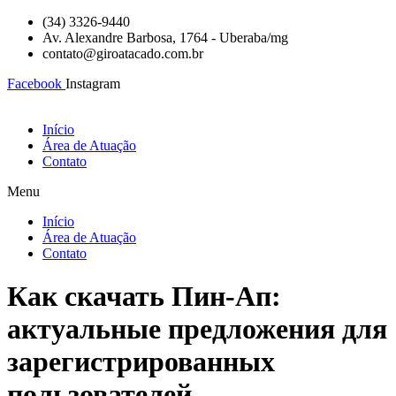
Ir
(34) 3326-9440
para
Av. Alexandre Barbosa, 1764 - Uberaba/mg
o
contato@giroatacado.com.br
conteúdo
Facebook
Instagram
Início
Área de Atuação
Contato
Menu
Início
Área de Atuação
Contato
Как скачать Пин-Ап:
актуальные предложения для
зарегистрированных
пользователей