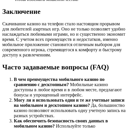
Заключение
Скачивание казино на телефон стало настоящим прорывом
для любителей азартных игр. Оно не только позволяет удобно
наслаждаться любимыми играми, но и существенно экономит
время. С учетом всех преимуществ и недостатков, именно
мобильное приложение становится отличным выбором для
современного игрока, стремящегося к комфорту и быстрому
доступу к развлечениям.
Часто задаваемые вопросы (FAQ)
В чем преимущества мобильного казино по
сравнению с десктопным?
Мобильные казино
доступны в любое время и в любом месте, предлагают
бонусы и упрощенный интерфейс.
Могу ли я использовать одни и те же учетные записи
на мобильном и десктопном казино?
Да, большинство
казино позволяют использовать одну учетную запись на
разных устройствах.
Как обеспечить безопасность своих данных в
мобильном казино?
Используйте только