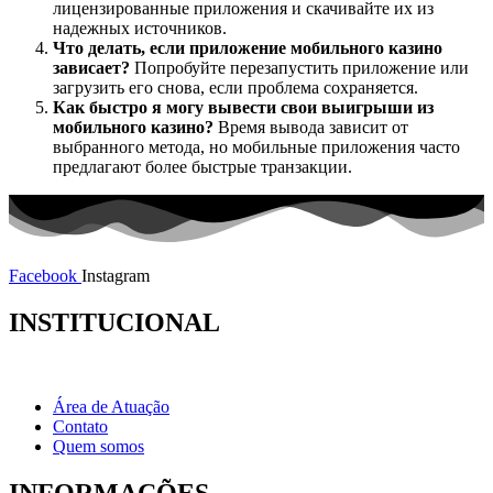
лицензированные приложения и скачивайте их из
надежных источников.
Что делать, если приложение мобильного казино
зависает?
Попробуйте перезапустить приложение или
загрузить его снова, если проблема сохраняется.
Как быстро я могу вывести свои выигрыши из
мобильного казино?
Время вывода зависит от
выбранного метода, но мобильные приложения часто
предлагают более быстрые транзакции.
Facebook
Instagram
INSTITUCIONAL
Área de Atuação
Contato
Quem somos
INFORMAÇÕES