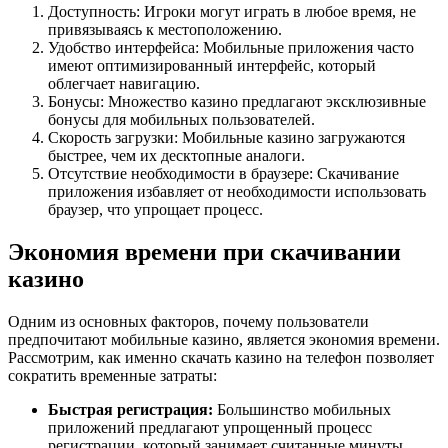
Доступность: Игроки могут играть в любое время, не
привязываясь к местоположению.
Удобство интерфейса: Мобильные приложения часто
имеют оптимизированный интерфейс, который
облегчает навигацию.
Бонусы: Множество казино предлагают эксклюзивные
бонусы для мобильных пользователей.
Скорость загрузки: Мобильные казино загружаются
быстрее, чем их десктопные аналоги.
Отсутствие необходимости в браузере: Скачивание
приложения избавляет от необходимости использовать
браузер, что упрощает процесс.
Экономия времени при скачивании
казино
Одним из основных факторов, почему пользователи
предпочитают мобильные казино, является экономия времени.
Рассмотрим, как именно скачать казино на телефон позволяет
сократить временные затраты:
Быстрая регистрация:
Большинство мобильных
приложений предлагают упрощенный процесс
регистрации, который занимает считанные минуты.